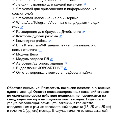
✔ Лендинг страница для каждой вакансии
⇗
✔ Sms/email для приглашения и информирования
соискателей
✔ Sms/email напоминания об интервью
✔ WhatsApp/Telegram/Vider чат с кандидатами в один
клик
⇗
✔ Расширение для браузера Джобкнопка
⇗
✔ Контроль дублей резюме
⇗
✔ Командная работа
⇗
✔ Email/Telegram/VK уведомление пользователя о
новых откликах
⇗
✔ Модуль Дела
✔ Модуль запроса ПД
⇗
✔ Автоответ/автоприглашения
⇗
✔ Видеозвонки JOBCART.LIVE
⇗
✔ Отчеты: воронка, стоимость подбора и найма
Обратите внимание:
Разместить вакансии возможно в течение
одного месяца! Остаток неизрасходованных вакансий сгорает
по окончанию срока действия подписки, не переносится на
следующей месяц и не подлежит компенсации.
Подписка –
услуга позволяющая размещать вакансии в количестве
определенном в рамках приобретенной подписки (15, 25 или 35 шт)
в течение 1 (одного) месяца. В случае наличия остатка вакансий