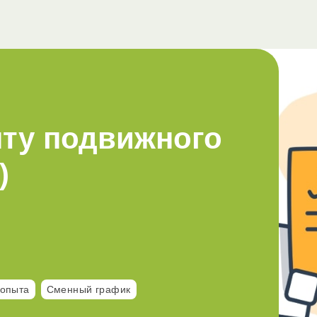
нту подвижного
)
 опыта
Сменный график