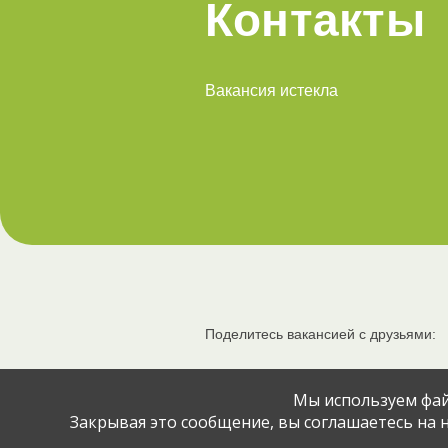
Контакты
Вакансия истекла
Поделитесь вакансией с друзьями:
Мы используем фай
Закрывая это сообщение, вы соглашаетесь на н
© Jobcart, 2023