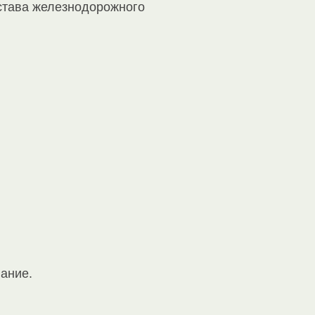
остава железнодорожного
вание.