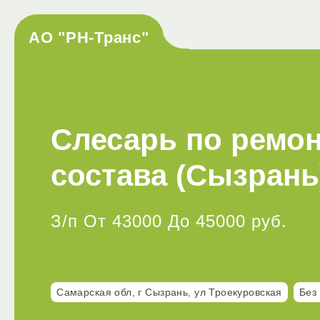
АО "РН-Транс"
Слесарь по ремо
состава (Сызрань
З/п От 43000 До 45000 руб.
Самарская обл, г Сызрань, ул Троекуровская
Без