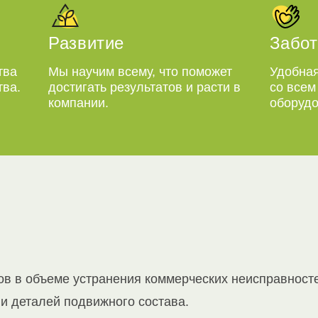
Развитие
Забот
тва
Мы научим всему, что поможет
Удобная
тва.
достигать результатов и расти в
со все
компании.
оборудо
ов в объеме устранения коммерческих неисправност
и деталей подвижного состава.