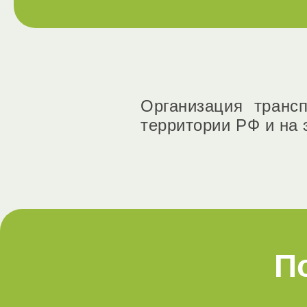
Организация транс
территории РФ и на 
П