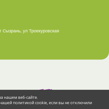
г Сызрань, ул Троекуровская
азад
через сервис
а нашем веб-сайте.
 нашей политикой cookie, если вы не отключили