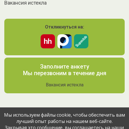
Вакансия истекла
Откликнуться на:
Заполните анкету
Мы перезвоним в течение дня
Вакансия истекла
Мы используем файлы cookie, чтобы обеспечить вам
лучший опыт работы на нашем веб-сайте.
Поделитесь вакансией с друзьями
Закрывая это сообщение, вы соглашаетесь на наши