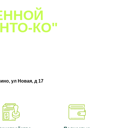
ЕННОЙ
НТО-КО"
ино, ул Новая, д 17