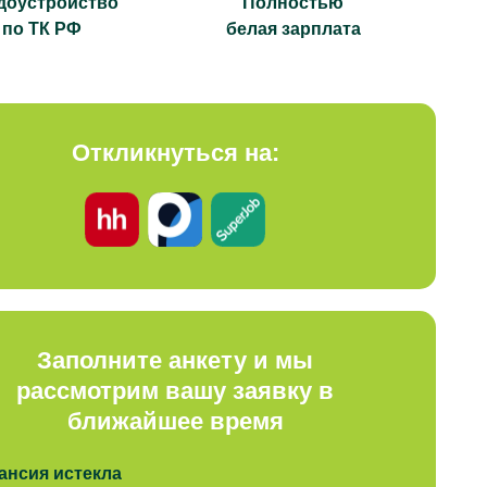
доустройство
Полностью
по ТК РФ
белая зарплата
Откликнуться на:
Заполните анкету и мы
рассмотрим вашу заявку в
ближайшее время
ансия истекла