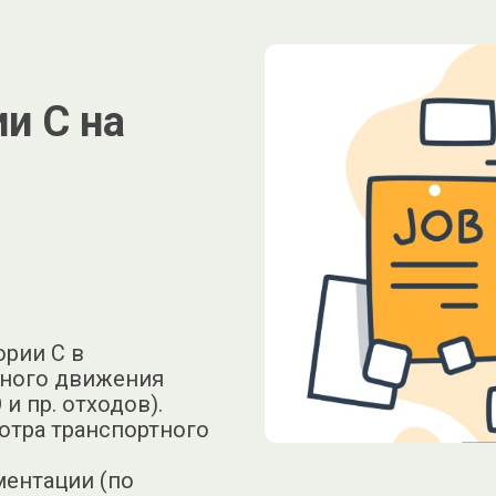
и С на
ории C в
жного движения
 и пр. отходов).
отра транспортного
ентации (по