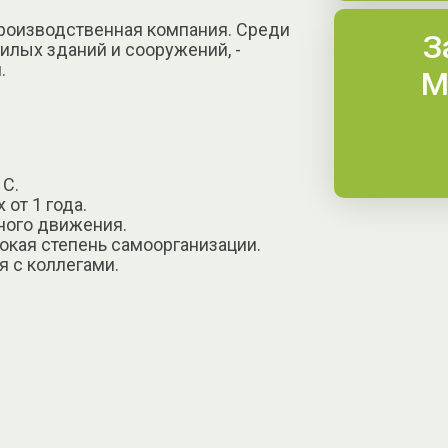
роизводственная компания. Среди
З
илых зданий и сооружений, -
.
М
 C.
от 1 года.
ного движения.
сокая степень самоорганизации.
я с коллегами.