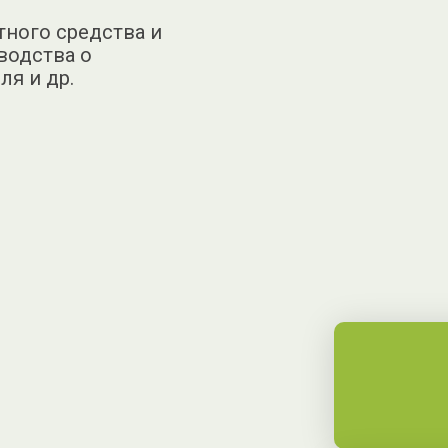
тного средства и
водства о
я и др.
и