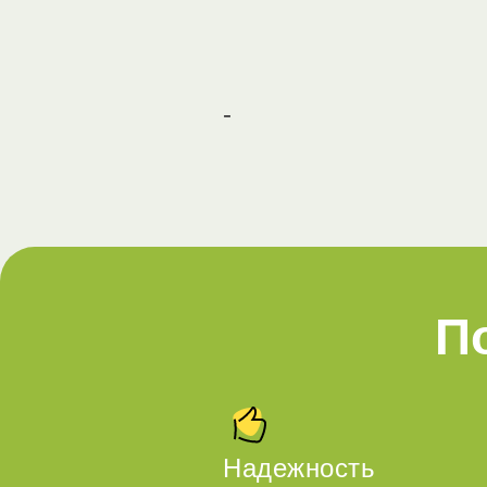
-
П
Надежность