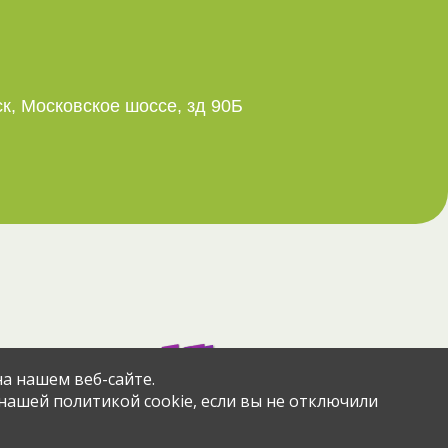
ск, Московское шоссе, зд 90Б
азад
через сервис
а нашем веб-сайте.
 нашей политикой cookie, если вы не отключили