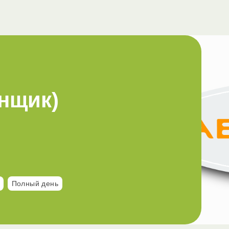
нщик)
Полный день