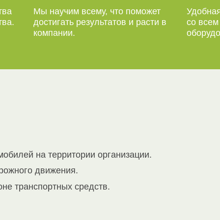
тва
Мы научим всему, что поможет
Удобная
тва.
достигать результатов и расти в
со все
компании.
оборудо
мобилей на территории организации.
рожного движения.
оне транспортных средств.