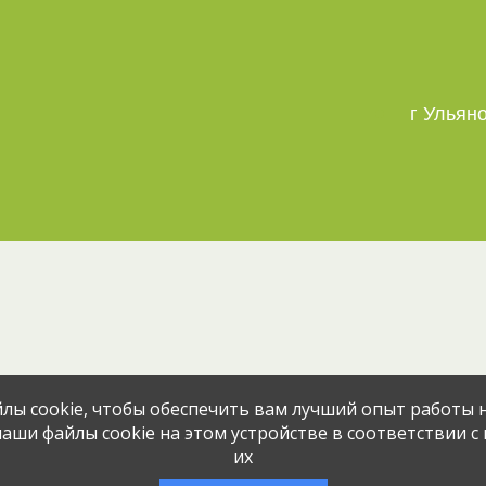
г Ульян
Эта вакансия размещена
1 месяц н
лы cookie, чтобы обеспечить вам лучший опыт работы н
аши файлы cookie на этом устройстве в соответствии с
их