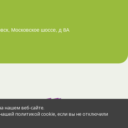
овск, Московское шоссе, д 8А
азад
через сервис
а нашем веб-сайте.
 нашей политикой cookie, если вы не отключили