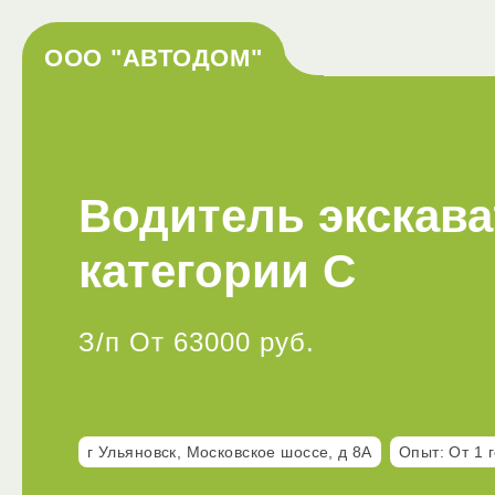
ООО "АВТОДОМ"
Водитель экскава
категории С
З/п От 63000 руб.
г Ульяновск, Московское шоссе, д 8А
Опыт: От 1 г