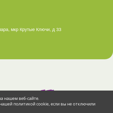
мара, мкр Крутые Ключи, д 33
азад
через сервис
а нашем веб-сайте.
 нашей политикой cookie, если вы не отключили