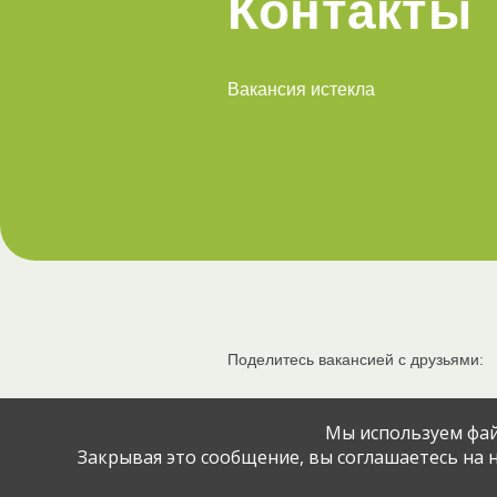
Контакты
Вакансия истекла
Поделитесь вакансией с друзьями:
Мы используем фай
Закрывая это сообщение, вы соглашаетесь на н
© Jobcart, 2023