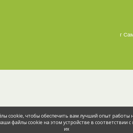
г Са
Эта вакансия размещена
2 месяца н
лы cookie, чтобы обеспечить вам лучший опыт работы н
аши файлы cookie на этом устройстве в соответствии с
их