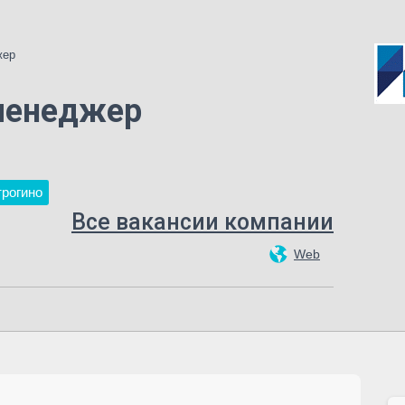
жер
-менеджер
трогино
Все вакансии компании
Web