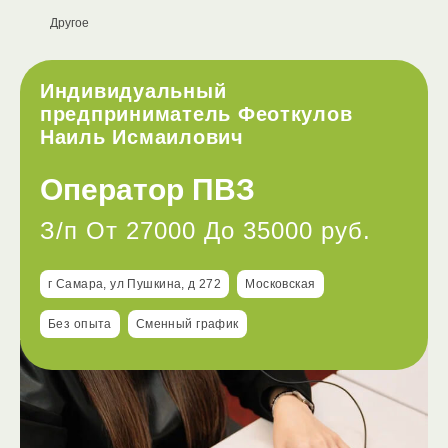
Другое
Индивидуальный
предприниматель Феоткулов
Наиль Исмаилович
Оператор ПВЗ
З/п От 27000 До 35000 руб.
г Самара, ул Пушкина, д 272
Московская
Без опыта
Сменный график