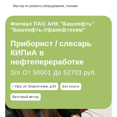
Мастер по ремонту оборудования, техники
Филиал ПАО АНК "Башнефть"
"Башнефть-Уфанефтехим"
Приборист / слесарь
КИПиА в
нефтепереработке
З/п От 50001 До 52703 руб.
г Уфа, ул Энергетиков, д 65
Без опыта
Вахтовый метод