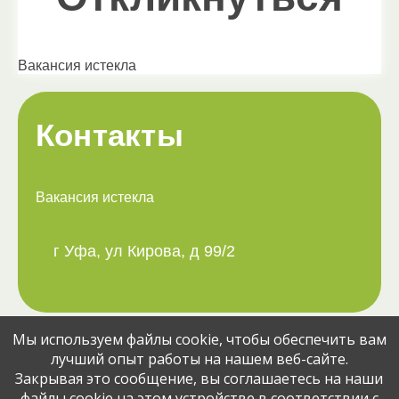
Вакансия истекла
Контакты
Вакансия истекла
г Уфа, ул Кирова, д 99/2
Мы используем файлы cookie, чтобы обеспечить вам
Поделитесь вакансией с друзьями:
лучший опыт работы на нашем веб-сайте.
Закрывая это сообщение, вы соглашаетесь на наши
файлы cookie на этом устройстве в соответствии с