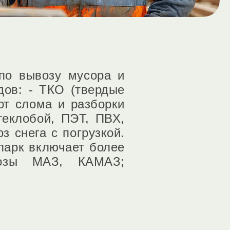
по вывозу мусора и
дов: - ТКО (твердые
от слома и разборки
теклобой, ПЭТ, ПВХ,
з снега с погрузкой.
парк включает более
овозы МАЗ, КАМАЗ;