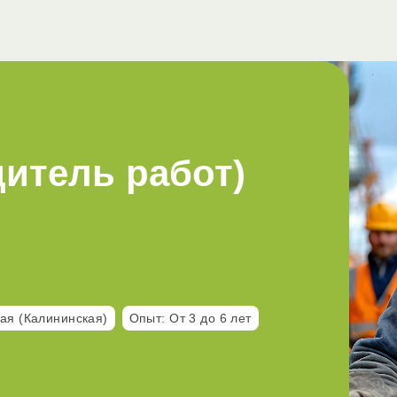
итель работ)
ая (Калининская)
Опыт: От 3 до 6 лет