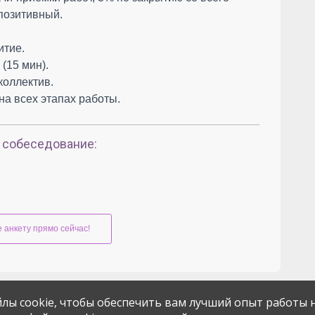
 позитивный.
итие.
(15 мин).
коллектив.
на всех этапах работы.
 собеседование:
 анкету прямо сейчас!
лы cookie, чтобы обеспечить вам лучший опыт работы н