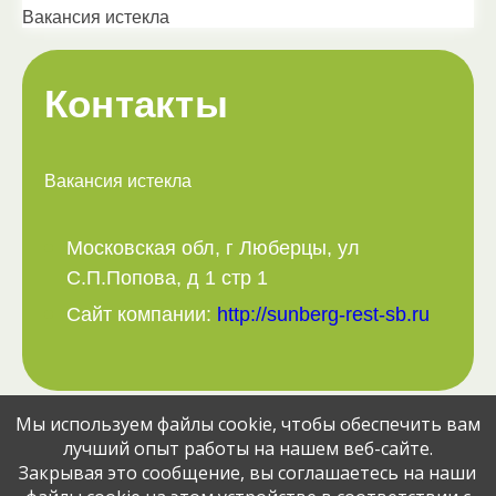
Вакансия истекла
Контакты
Вакансия истекла
Московская обл, г Люберцы, ул
С.П.Попова, д 1 стр 1
Сайт компании:
http://sunberg-rest-sb.ru
Мы используем файлы cookie, чтобы обеспечить вам
Поделитесь вакансией с друзьями:
лучший опыт работы на нашем веб-сайте.
Закрывая это сообщение, вы соглашаетесь на наши