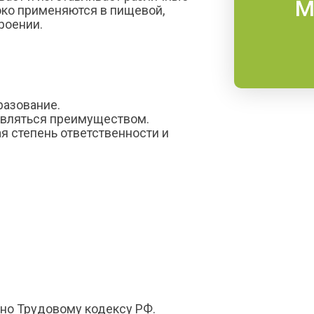
М
ко применяются в пищевой,
роении.
разование.
 являться преимуществом.
ая степень ответственности и
сно Трудовому кодексу РФ.