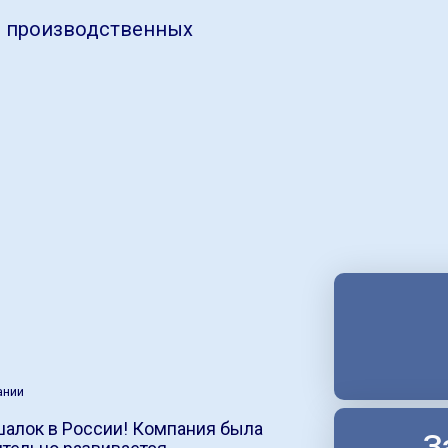
и производственных
ании
шалок в России! Компания была
З