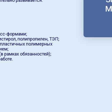
ительно развивается.
М
есс-формами;
истирол, полипропилен, ТЭП;
мопластичных полимерных
ием;
в рамках обязанностей);
аботе.