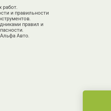
 работ.
ости и правильности
нструментов.
удниками правил и
опасности.
 Альфа Авто.