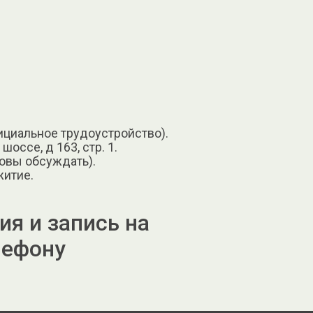
ициальное трудоустройство).
оссе, д 163, стр. 1.
отовы обсуждать).
житие.
я и запись на
лефону