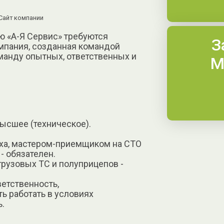
Сайт компании
 «А-Я Сервис» требуются
З
омпания, созданная командой
анду опытных, ответственных и
М
ысшее (техническое).
еха, мастером-приемщиком на СТО
- обязателен.
грузовых ТС и полуприцепов -
ветственность,
ь работать в условиях
.