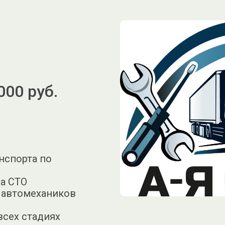
000 руб.
1
нспорта по
ха СТО
т автомехаников
всех стадиях