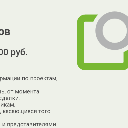
ов
00 руб.
рмации по проектам,
ль, от момента
сделки.
никам.
, касающиеся того
и и представителями