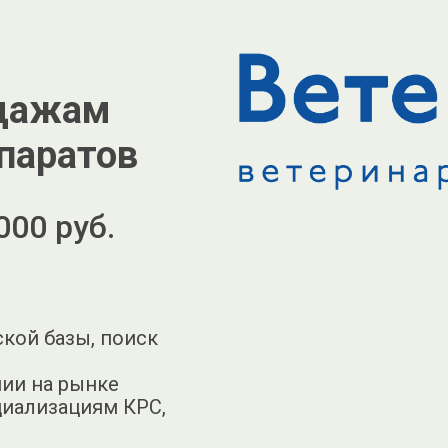
одажам
паратов
000 руб.
кой базы, поиск
ии на рынке
циализациям КРС,