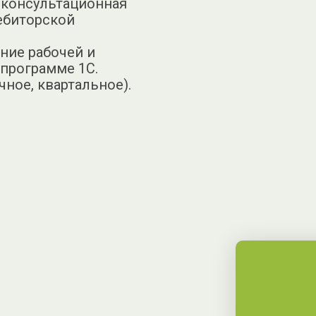
 консультационная
ебиторской
ние рабочей и
 программе 1С.
ное, квартальное).