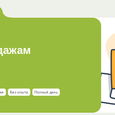
дажам
ая
Без опыта
Полный день