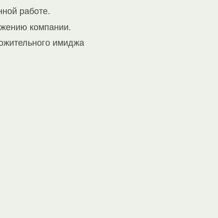
нной работе.
ижению компании.
ложительного имиджа