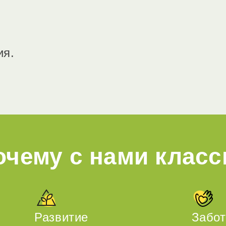
ия.
очему с нами класс
Развитие
Забот