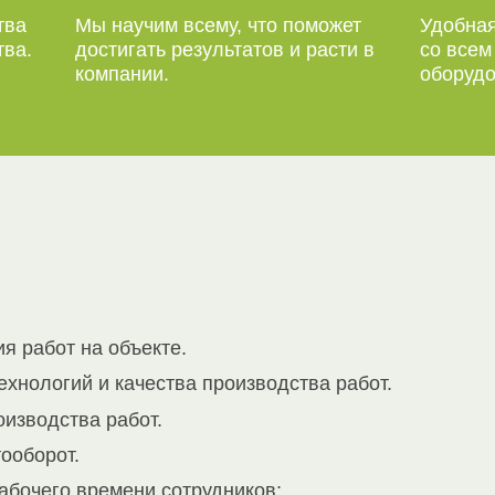
тва
Мы научим всему, что поможет
Удобная
тва.
достигать результатов и расти в
со все
компании.
оборудо
я работ на объекте.
хнологий и качества производства работ.
изводства работ.
ооборот.
абочего времени сотрудников;