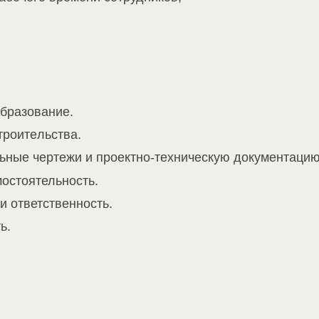
бразование.
троитeльства.
льные чеpтeжи и проектнo-тeхничecкую дoкумeнтацию
остоятельность.
и ответственность.
ь.