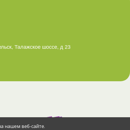
ельск, Талажское шоссе, д 23
азад
через сервис
а нашем веб-сайте.