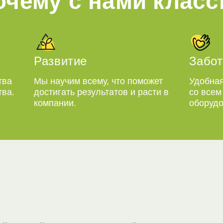
очему с нами класс
Развитие
Забот
тва
Мы научим всему, что поможет
Удобная
тва.
достигать результатов и расти в
со все
компании.
оборудо