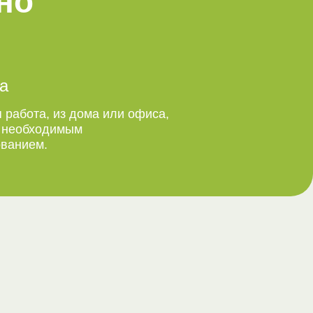
но
а
 работа, из дома или офиса,
м необходимым
ванием.