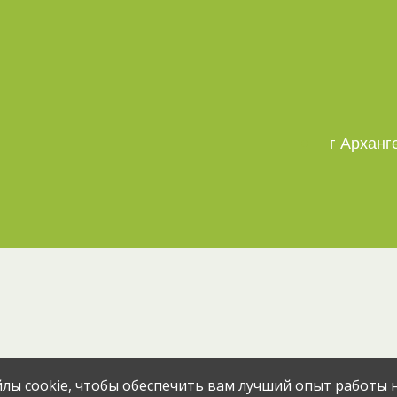
г Арханг
Эта вакансия размещена
2 месяца н
лы cookie, чтобы обеспечить вам лучший опыт работы н