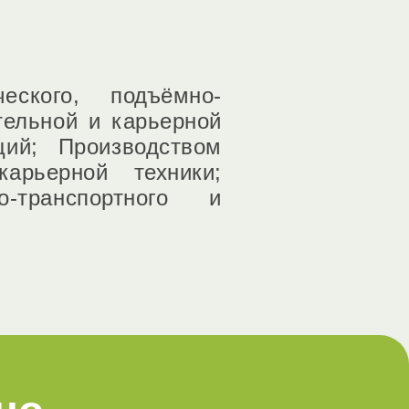
еского, подъёмно-
тельной и карьерной
ций; Производством
арьерной техники;
-транспортного и