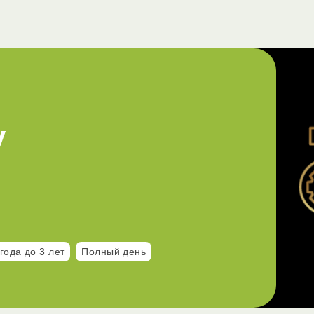
у
года до 3 лет
Полный день