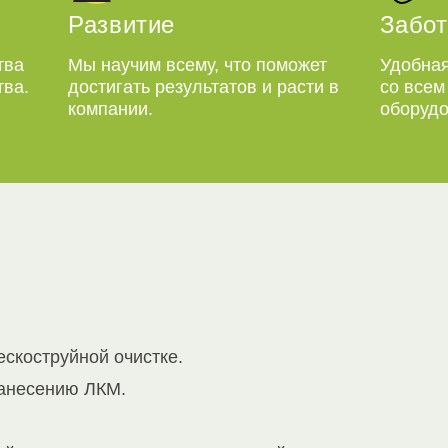
Развитие
Забот
тва
Мы научим всему, что поможет
Удобная
тва.
достигать результатов и расти в
со все
компании.
оборудо
скоструйной очистке.
нанесению ЛКМ.