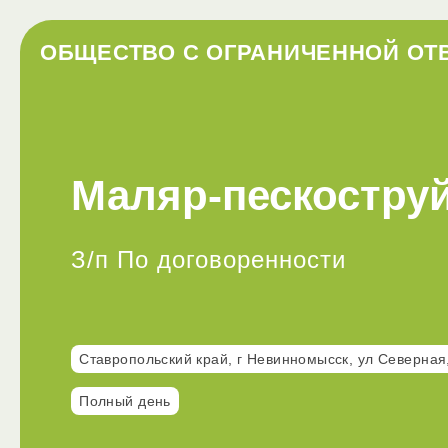
ОБЩЕСТВО С ОГРАНИЧЕННОЙ ОТ
Маляр-пескостру
З/п По договоренности
Ставропольский край, г Невинномысск, ул Северная,
Полный день