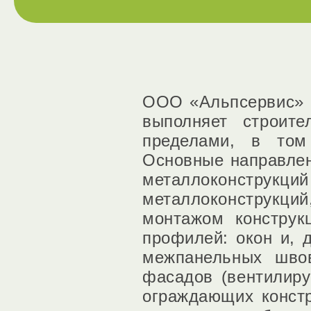
ООО «Альпсервис» в
выполняет строит
пределами, в том
Основные направлен
металлоконструкци
металлоконструкци
монтажом конструк
профилей: окон и, 
межпанельных швов
фасадов (вентилиру
ограждающих констр