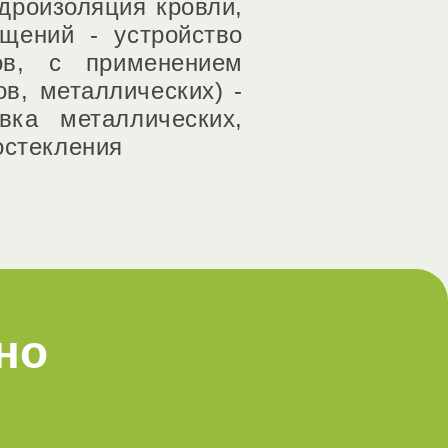
дроизоляция кровли,
щений - устройство
ов, с применением
в, металлических) -
ка металлических,
остекления
но