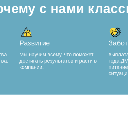
очему с нами класс
Развитие
Забот
тва
Мы научим всему, что поможет
выплата
тва.
достигать результатов и расти в
года;ДМ
компании.
питание
ситуаци