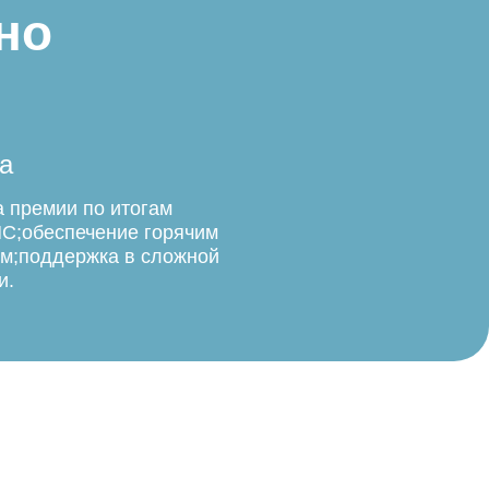
но
а
 премии по итогам
С;обеспечение горячим
м;поддержка в сложной
и.