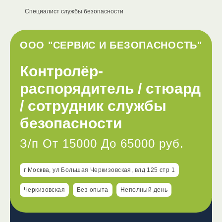
Специалист службы безопасности
ООО "СЕРВИС И БЕЗОПАСНОСТЬ"
Контролёр-
распорядитель / стюард
/ сотрудник службы
безопасности
З/п От 15000 До 65000 руб.
г Москва, ул Большая Черкизовская, влд 125 стр 1
Черкизовская
Без опыта
Неполный день