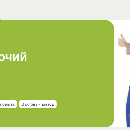
очий
з опыта
Вахтовый метод