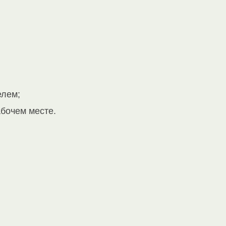
елем;
абочем месте.