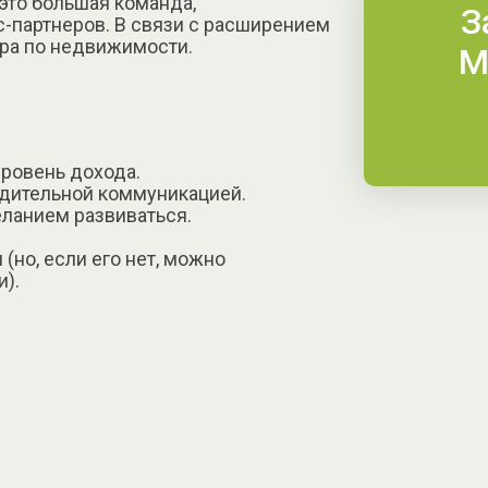
это большая команда,
З
-партнеров. В связи с расширением
ра по недвижимости.
М
уровень дохода.
едительной коммуникацией.
еланием развиваться.
(но, если его нет, можно
и).