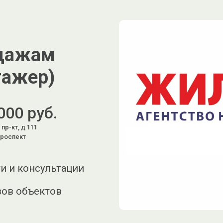
одажам
тажер)
000 руб.
пр-кт, д 111
проспект
и и консультации
зов объектов