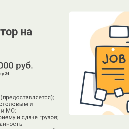
тор на
000 руб.
тр 24
 (предоставляется);
 столовым и
 и МО;
иему и сдаче грузов;
ранность