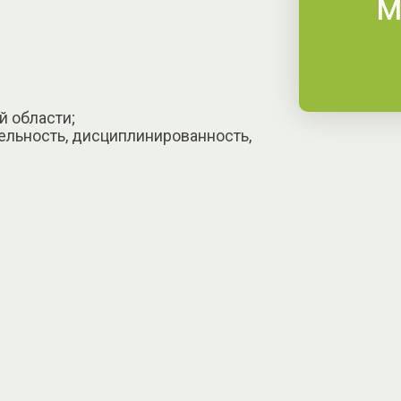
М
й области;
тельность, дисциплинированность,