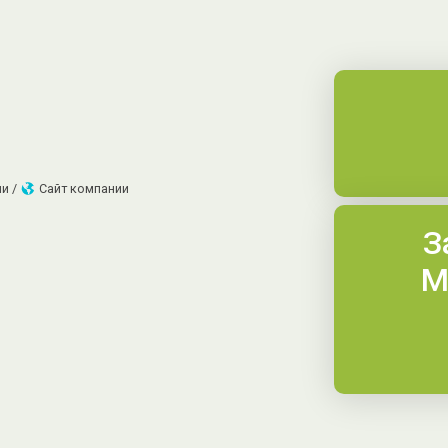
и /
Сайт компании
З
М