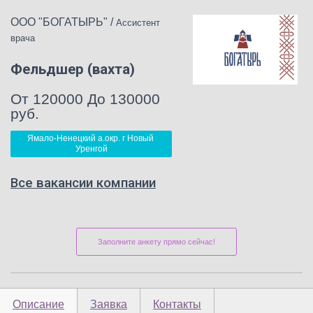
ООО "БОГАТЫРЬ"
/
Ассистент
врача
Фельдшер (вахта)
От 120000 До 130000
руб.
Ямало-Ненецкий а.окр. г Новый 
Уренгой
Все вакансии компании
Заполните анкету прямо сейчас!
Описание
Заявка
Контакты