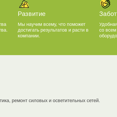
Развитие
Забот
тва
Мы научим всему, что поможет
Удобная
тва.
достигать результатов и расти в
со все
компании.
оборудо
ика, ремонт силовых и осветительных сетей.