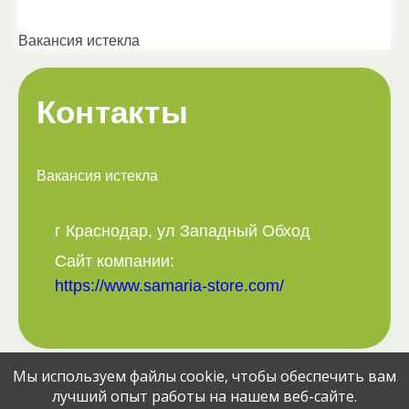
Вакансия истекла
Контакты
Вакансия истекла
г Краснодар, ул Западный Обход
Сайт компании:
https://www.samaria-store.com/
Мы используем файлы cookie, чтобы обеспечить вам
Поделитесь вакансией с друзьями:
лучший опыт работы на нашем веб-сайте.