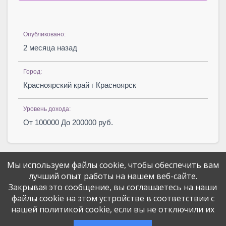
Опубликовано:
2 месяца назад
Город:
Красноярский край г Красноярск
Уровень дохода:
От 100000 До 200000 руб.
Мы используем файлы cookie, чтобы обеспечить вам
лучший опыт работы на нашем веб-сайте.
Закрывая это сообщение, вы соглашаетесь на наши
файлы cookie на этом устройстве в соответствии с
Поделитесь вакансией с друзьями
нашей политикой cookie, если вы не отключили их
Эта вакансия размещена
2 месяца назад
через сервис