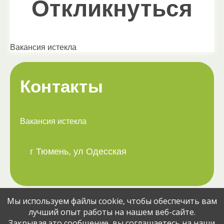
Откликнуться
Вакансия истекла
Контакты
Вакансия истекла
г Тюмень, ул Одесская
Мы используем файлы cookie, чтобы обеспечить вам
Поделитесь вакансией с друзьями:
лучший опыт работы на нашем веб-сайте.
Закрывая это сообщение, вы соглашаетесь на наши