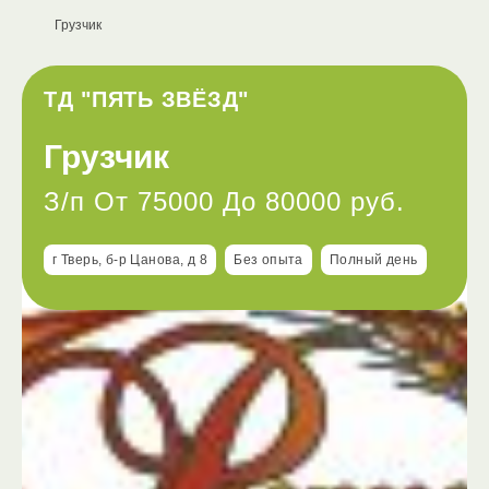
Грузчик
ТД "ПЯТЬ ЗВЁЗД"
Грузчик
З/п От 75000 До 80000 руб.
г Тверь, б-р Цанова, д 8
Без опыта
Полный день