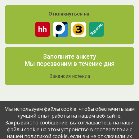
Откликнуться на:
Заполните анкету
Мы перезвоним в течение дня
Вакансия истекла
Мы используем файлы cookie, чтобы обеспечить вам
лучший опыт работы на нашем веб-сайте.
Поделитесь вакансией с друзьями
Закрывая это сообщение, вы соглашаетесь на наши
файлы cookie на этом устройстве в соответствии с
Эта вакансия размещена
9 месяцев назад
через сервис
нашей политикой cookie, если вы не отключили их