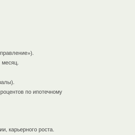
управление»).
 месяц.
залы).
роцентов по ипотечному
и, карьерного роста.