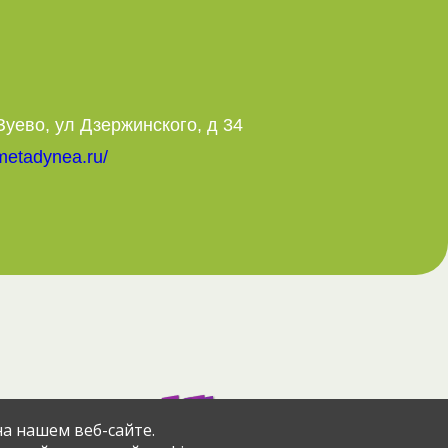
Зуево, ул Дзержинского, д 34
metadynea.ru/
азад
через сервис
а нашем веб-сайте.