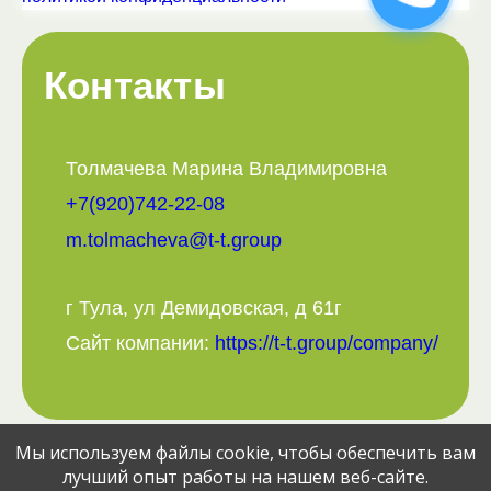
Контакты
Толмачева Марина Владимировна
+7(920)742-22-08
m.tolmacheva@t-t.group
г Тула, ул Демидовская, д 61г
Сайт компании:
https://t-t.group/company/
Мы используем файлы cookie, чтобы обеспечить вам
Поделитесь вакансией с друзьями:
лучший опыт работы на нашем веб-сайте.