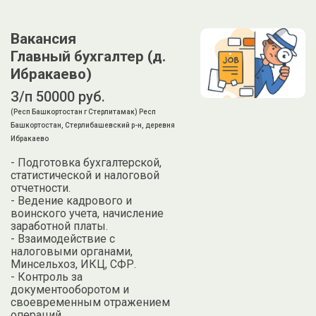
Вакансия
Главный бухгалтер (д.
Ибракаево)
З/п 50000 руб.
(Респ Башкортостан г Стерлитамак) Респ
Башкортостан, Стерлибашевский р-н, деревня
Ибракаево
- Подготовка бухгалтерской,
статистической и налоговой
отчетности.
- Ведение кадрового и
воинского учета, начисление
заработной платы.
- Взаимодействие с
налоговыми органами,
Минсельхоз, ИКЦ, СФР.
- Контроль за
документооборотом и
своевременным отражением
операций.