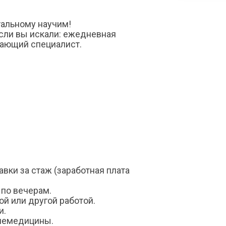
тальному научим!
если вы искали: ежедневная
инающий специалист.
вки за стаж (заработная плата
 по вечерам.
ой или другой работой.
и.
елемедицины.