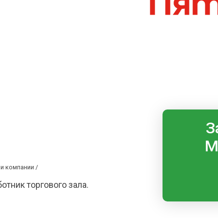
З
М
и компании /
отник торгового зала.