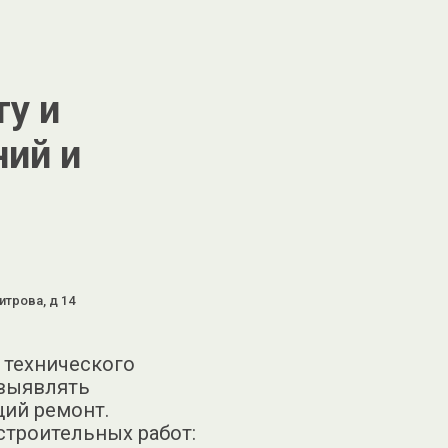
ту и
ний и
итрова, д 14
 технического
 выявлять
щий ремонт.
строительных работ: