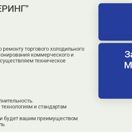
РИНГ"
о ремонту торгового холодильного
З
ционирования коммерческого и
 осуществляем техническое
М
лнительность.
 технологиям и стандартам
ти будет вашим преимуществом
ль