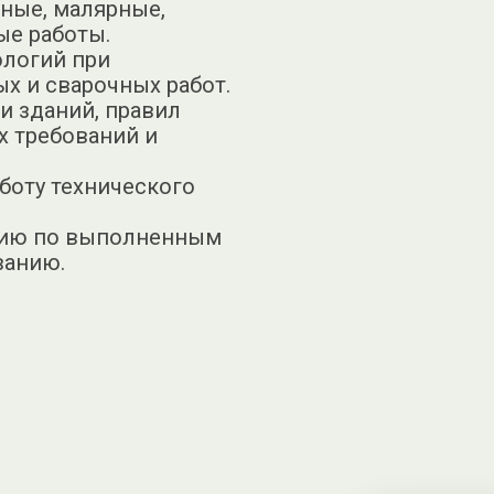
рные, малярные,
ые работы.
ологий при
х и сварочных работ.
и зданий, правил
х требований и
боту технического
цию по выполненным
ванию.