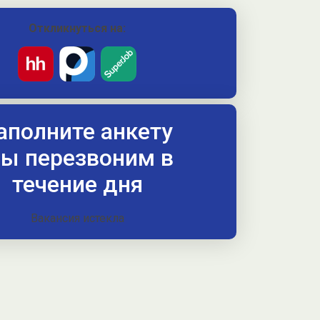
Откликнуться на:
аполните анкету
ы перезвоним в
течение дня
Вакансия истекла