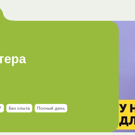
тера
7
Без опыта
Полный день