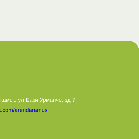
камск, ул Баки Урманче, зд 7
vk.com/arendaramus