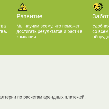
Развитие
Забот
тва
Мы научим всему, что поможет
Удобная
тва.
достигать результатов и расти в
со все
компании.
оборудо
алтерии по расчетам арендных платежей.