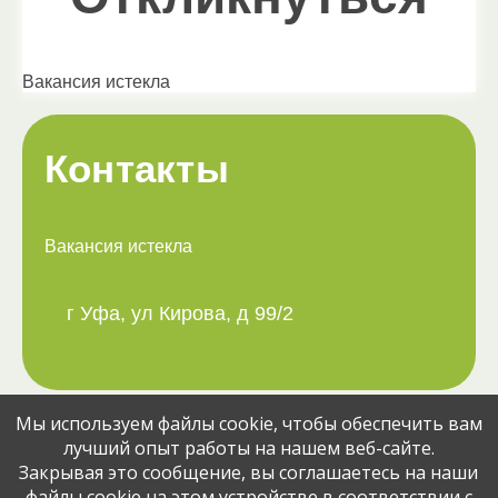
Вакансия истекла
Контакты
Вакансия истекла
г Уфа, ул Кирова, д 99/2
Мы используем файлы cookie, чтобы обеспечить вам
Поделитесь вакансией с друзьями:
лучший опыт работы на нашем веб-сайте.
Закрывая это сообщение, вы соглашаетесь на наши
файлы cookie на этом устройстве в соответствии с