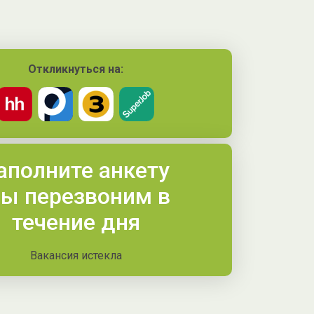
Откликнуться на:
аполните анкету
ы перезвоним в
течение дня
Вакансия истекла