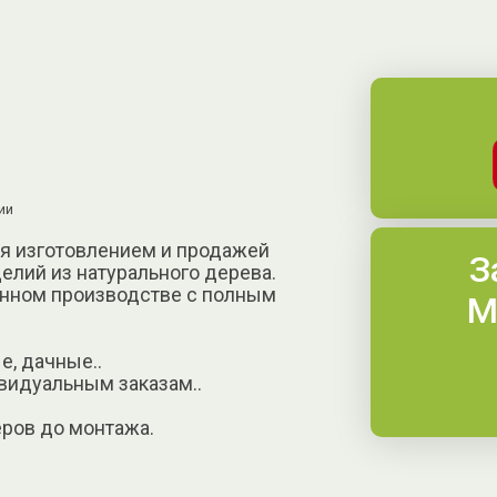
ии
я изготовлением и продажей
З
елий из натурального дерева.
енном производстве с полным
М
е, дачные..
видуальным заказам..
еров до монтажа.