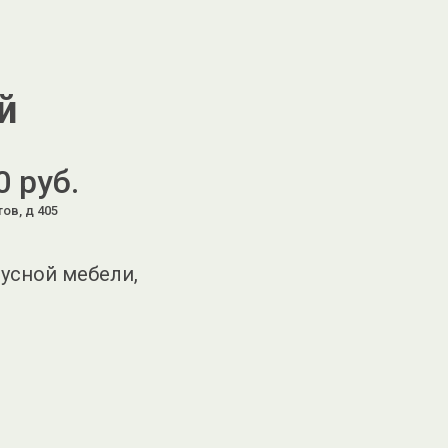
й
0 руб.
ов, д 405
пусной мебели,