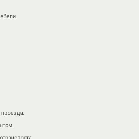
ебели.
 проезда.
нтом.
отранспорта.