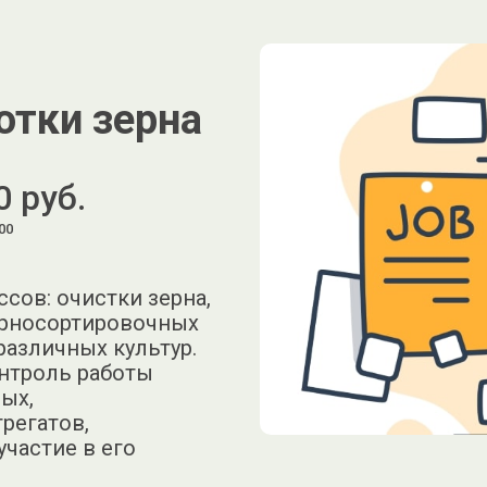
отки зерна
0 руб.
00
сов: очистки зерна,
ерносортировочных
 различных культур.
онтроль работы
ых,
регатов,
частие в его