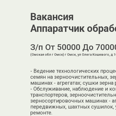
Вакансия
Аппаратчик обраб
З/п От 50000 До 7000
(Омская обл г Омск) г Омск, ул Олега Кошевого, д 1
- Ведение технологических процес
семян на зерноочистительных, з
машинах - агрегатах; сушки зерна
- Обслуживание, наблюдение и к
транспортеров, зерноочистительн
зерносортировочных машинах - аг
передвижных, шахтных сушилок, у
ремонте.