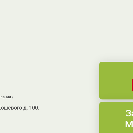
пании /
Кошевого д. 100.
З
М