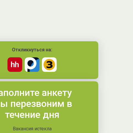
Откликнуться на:
аполните анкету
ы перезвоним в
течение дня
Вакансия истекла