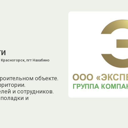
ти
 Красногорск, пгт Нахабино
троительном объекте.
рритории.
елей и сотрудников.
еполадки и