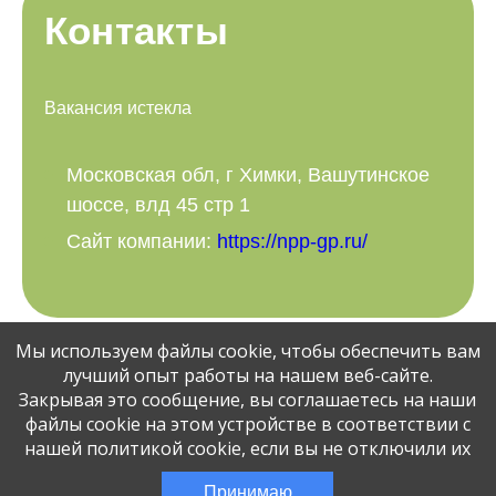
Контакты
Вакансия истекла
Московская обл, г Химки, Вашутинское
шоссе, влд 45 стр 1
Сайт компании:
https://npp-gp.ru/
Мы используем файлы cookie, чтобы обеспечить вам
Поделитесь вакансией с друзьями:
лучший опыт работы на нашем веб-сайте.
Закрывая это сообщение, вы соглашаетесь на наши
файлы cookie на этом устройстве в соответствии с
нашей политикой cookie, если вы не отключили их
© Jobcart, 2023
Эта вакансия размещена
3 месяца назад
Принимаю