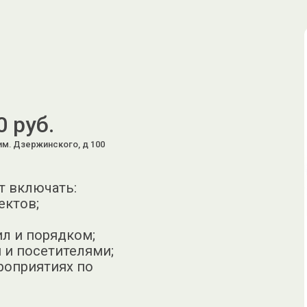
0 руб.
им. Дзержинского, д 100
т включать:
ектов;
ил и порядком;
 и посетителями;
роприятиях по