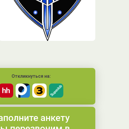
Откликнуться на:
аполните анкету
ы перезвоним в